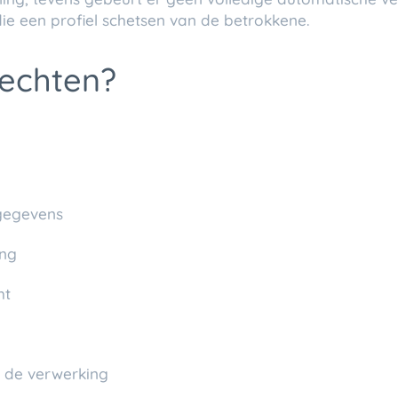
 een profiel schetsen van de betrokkene.​
rechten?
 gegevens
ing
ht
 de verwerking