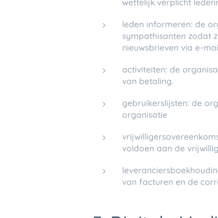
wettelijk verplicht leden
leden informeren: de o
sympathisanten zodat ze
nieuwsbrieven via e-mai
activiteiten: de organis
van betaling.
gebruikerslijsten: de o
organisatie
vrijwilligersovereenkom
voldoen aan de vrijwill
leveranciersboekhouding
van facturen en de cor