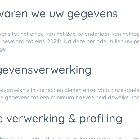
ewaren we uw gegevens
ns tot het einde van het 2de kalenderjaar van het lo
bewaard tot eind 2024). Na deze periode, zullen uw 
d.​
egevensverwerking
erzamelen zijn correct en dienen enkel voor onze doe
e gegevens tot een minimum hoeveelheid dewelke nodig
 verwerking & profiling
ling, tevens gebeurt er geen volledige automatische v