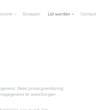
eevonk
Groepen
Lid worden
Contact
gevens. Deze privacyverklaring
onsgegevens te waarborgen
rokkene) ons levert. We