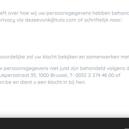
 heeft over hoe wij uw persoonsgegevens hebben behan
rivacy via dezeevonk@tuta.com of schriftelijk naar:
oordelijke zal uw klacht bekijken en samenwerken met
uw persoonsgegevens niet juist zijn behandeld volgens
persstraat 35, 1000 Brussel, T: 0032 2 274 48 00 of
e en dient u een klacht in bij hen.